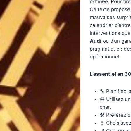
raffinée. Pour tir
Ce texte propose
mauvaises surpris
calendrier d’entre
interventions que
Audi
ou d’un gara
pragmatique : de
opérationnel.
L’essentiel en 30
🔧 Planifiez l
🧰 Utilisez u
cher.
🛠️ Préférez 
💧 Choisisse
📍 Conservez