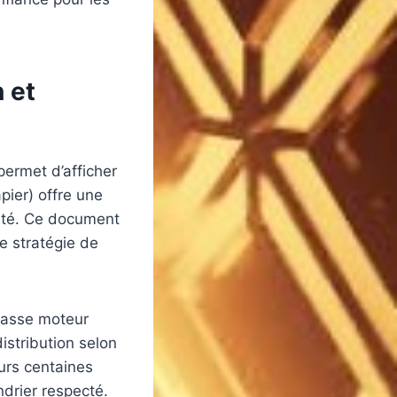
n et
permet d’afficher
pier) offre une
neté. Ce document
e stratégie de
 casse moteur
istribution selon
eurs centaines
ndrier respecté.