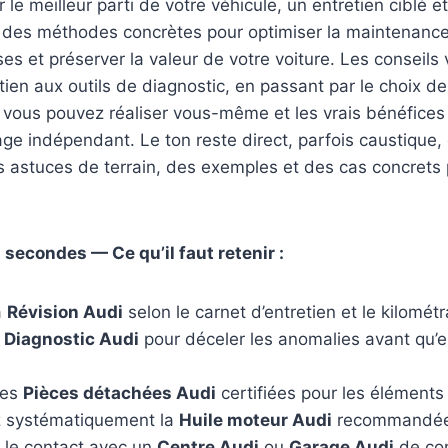
er le meilleur parti de votre véhicule, un entretien ciblé e
 des méthodes concrètes pour optimiser la maintenance,
es et préserver la valeur de votre voiture. Les conseils
tien aux outils de diagnostic, en passant par le choix de
 vous pouvez réaliser vous-même et les vrais bénéfices
ge indépendant. Le ton reste direct, parfois caustique, 
s astuces de terrain, des exemples et des cas concrets
 secondes — Ce qu’il faut retenir :
a
Révision Audi
selon le carnet d’entretien et le kilomét
n
Diagnostic Audi
pour déceler les anomalies avant qu’e
des
Pièces détachées Audi
certifiées pour les éléments 
z systématiquement la
Huile moteur Audi
recommandée
 le contact avec un
Centre Audi
ou
Garage Audi
de con