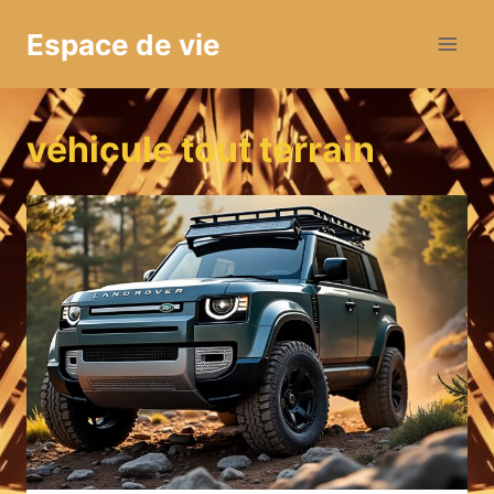
Aller
Espace de vie
au
contenu
véhicule tout terrain