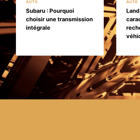
AUTO
AUTO
Subaru : Pourquoi
Land 
choisir une transmission
carac
intégrale
rech
véhic