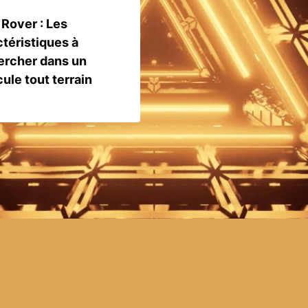
Rover : Les
téristiques à
ercher dans un
ule tout terrain