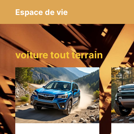
Aller
Espace de vie
au
contenu
voiture tout terrain