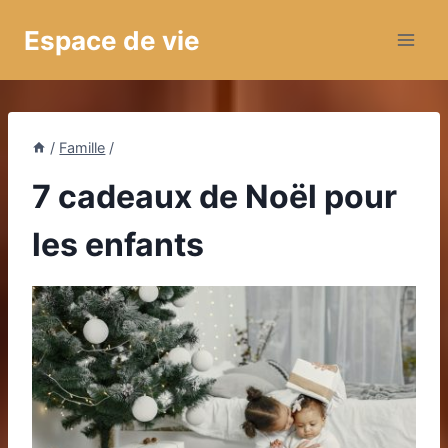
Aller
Espace de vie
au
contenu
/
Famille
/
7 cadeaux de Noël pour
les enfants