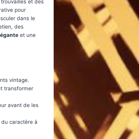
trouvailles et des
rative pour
sculer dans le
etien, des
légante
et une
ts vintage.
ut transformer
eur avant de les
r du caractère à