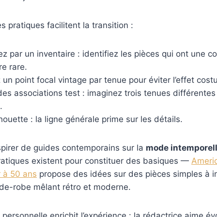
 pratiques facilitent la transition :
par un inventaire : identifiez les pièces qui ont une c
e rare.
 un point focal vintage par tenue pour éviter l’effet cos
es associations test : imaginez trois tenues différente
.
houette : la ligne générale prime sur les détails.
inspirer de guides contemporains sur la
mode intemporel
ratiques existent pour constituer des basiques —
Americ
r à 50 ans
propose des idées sur des pièces simples à in
rde-robe mêlant rétro et moderne.
n personnelle enrichit l’expérience : la rédactrice aime é