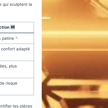
e qui sculptent la
tion 🆕
 patine 🪡
 confort adapté
ées, plus
de risque
tifier les pièces