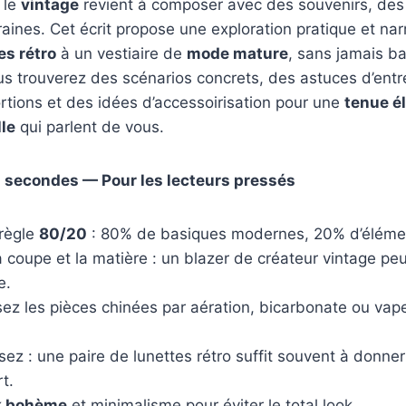
 le
vintage
revient à composer avec des souvenirs, des 
ines. Cet écrit propose une exploration pratique et nar
es rétro
à un vestiaire de
mode mature
, sans jamais ba
s trouverez des scénarios concrets, des astuces d’entr
rtions et des idées d’accessoirisation pour une
tenue é
le
qui parlent de vous.
0 secondes — Pour les lecteurs pressés
 règle
80/20
: 80% de basiques modernes, 20% d’élémen
la coupe et la matière : un blazer de créateur vintage pe
e.
sez les pièces chinées par aération, bicarbonate ou vap
isez : une paire de lunettes rétro suffit souvent à donne
t.
k bohème
et minimalisme pour éviter le total look.