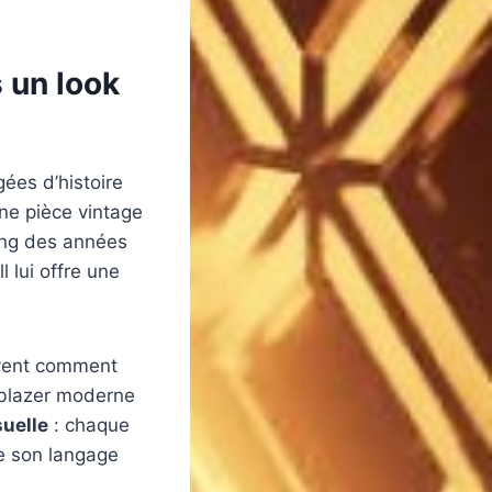
 un look
ées d’histoire
une pièce vintage
ing des années
 lui offre une
uvent comment
 blazer moderne
uelle
: chaque
re son langage