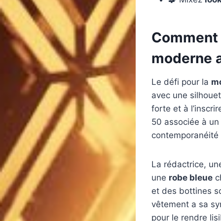
Comment i
moderne a
Le défi pour la
mo
avec une silhouett
forte et à l’insc
50 associée à un 
contemporanéité 
La rédactrice, u
une
robe bleue
c
et des bottines s
vêtement a sa syn
pour le rendre lis