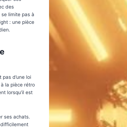
vec des
se limite pas à
ight : une pièce
dien.
ne
t pas d’une loi
à la pièce rétro
t lorsqu’il est
er ses achats.
difficilement