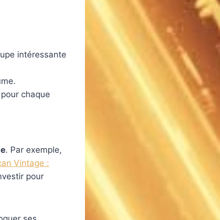
oupe intéressante
tume.
s pour chaque
le
. Par exemple,
an Vintage :
vestir pour
voquer ses