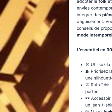
adopter le
folk
et
envies contempora
intégrer des
pièc
déguisement. Vou
conseils de propo
mode intemporel
L’essentiel en 3
🎯 Utilisez la
🧵 Priorisez 
une silhouett
🧼 Rafraîchis
porter.
🕶️ Accessoir
un jean-t-shir
🧩 Mixez
loo