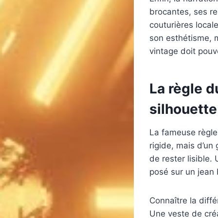
brocantes, ses re
couturières local
son esthétisme, ma
vintage doit pouv
La règle d
silhouette
La fameuse règl
rigide, mais d’un
de rester lisible
posé sur un jean
Connaître la diff
Une veste de créa