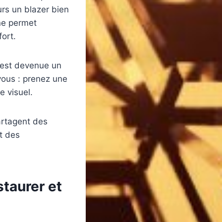
urs un blazer bien
ne permet
fort.
 est devenue un
 vous : prenez une
e visuel.
partagent des
t des
staurer et