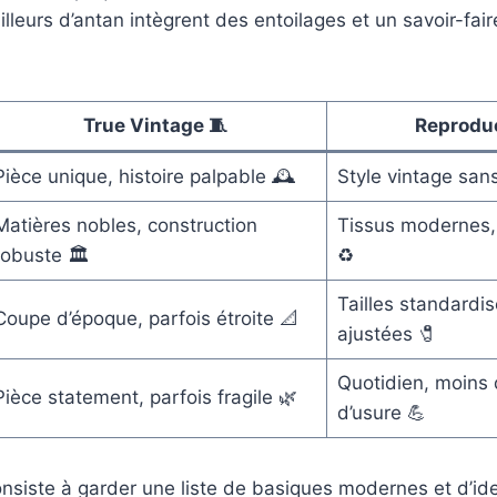
illeurs d’antan intègrent des entoilages et un savoir-fair
True Vintage 🧵
Reproduc
Pièce unique, histoire palpable 🕰️
Style vintage sans
Matières nobles, construction
Tissus modernes,
robuste 🏛️
♻️
Tailles standardis
Coupe d’époque, parfois étroite 📐
ajustées 🧷
Quotidien, moins 
Pièce statement, parfois fragile 🌿
d’usure 💪
nsiste à garder une liste de basiques modernes et d’iden