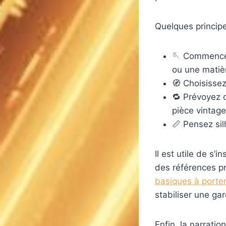
Quelques principes
🪡 Commencez 
ou une matièr
🧭 Choisissez
🔁 Prévoyez d
pièce vintage
📏 Pensez sil
Il est utile de s’
des références p
basiques à porte
stabiliser une ga
Enfin, la narratio