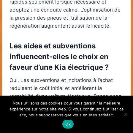
rapides seulement lorsque nécessaire et
adoptez une conduite calme. L’optimisation de
la pression des pneus et l’utilisation de la
régénération augmentent aussi l’efficacité.
Les aides et subventions
influencent-elles le choix en
faveur d’une Kia électrique ?
Oui. Les subventions et incitations à l’achat
réduisent le coût initial et améliorent la
rentabilité d’une voiture électrique. Renseignez-
Nous utilisons des cookies pour vous garantir la meilleure
vous sur les dispositifs locaux pour évaluer le
expérience sur notre site web. Si vous continuez à utiliser ce
TCO.
site, nous supposerons que vous en êtes satisfait.
Ok
Étiquettes
#
choix automobile
#
consommation d'énergie