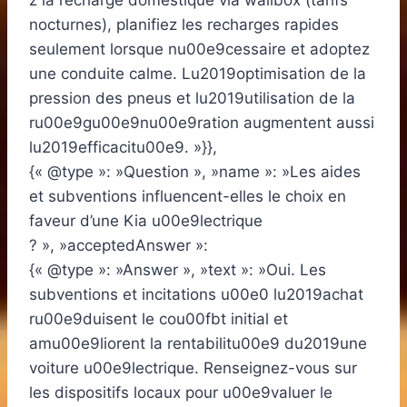
z la recharge domestique via wallbox (tarifs
nocturnes), planifiez les recharges rapides
seulement lorsque nu00e9cessaire et adoptez
une conduite calme. Lu2019optimisation de la
pression des pneus et lu2019utilisation de la
ru00e9gu00e9nu00e9ration augmentent aussi
lu2019efficacitu00e9. »}},
{« @type »: »Question », »name »: »Les aides
et subventions influencent-elles le choix en
faveur d’une Kia u00e9lectrique
? », »acceptedAnswer »:
{« @type »: »Answer », »text »: »Oui. Les
subventions et incitations u00e0 lu2019achat
ru00e9duisent le cou00fbt initial et
amu00e9liorent la rentabilitu00e9 du2019une
voiture u00e9lectrique. Renseignez-vous sur
les dispositifs locaux pour u00e9valuer le