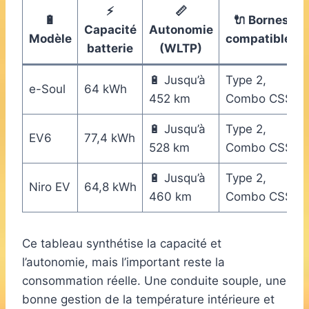
⚡
📏
🔋
🔌
Bornes
Capacité
Autonomie
Modèle
compatibles
batterie
(WLTP)
🔋 Jusqu’à
Type 2,
e-Soul
64 kWh
452 km
Combo CSS
🔋 Jusqu’à
Type 2,
EV6
77,4 kWh
528 km
Combo CSS
🔋 Jusqu’à
Type 2,
Niro EV
64,8 kWh
460 km
Combo CSS
Ce tableau synthétise la capacité et
l’autonomie, mais l’important reste la
consommation réelle. Une conduite souple, une
bonne gestion de la température intérieure et