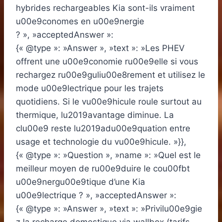
hybrides rechargeables Kia sont-ils vraiment
u00e9conomes en u00e9nergie
? », »acceptedAnswer »:
{« @type »: »Answer », »text »: »Les PHEV
offrent une u00e9conomie ru00e9elle si vous
rechargez ru00e9guliu00e8rement et utilisez le
mode u00e9lectrique pour les trajets
quotidiens. Si le vu00e9hicule roule surtout au
thermique, lu2019avantage diminue. La
clu00e9 reste lu2019adu00e9quation entre
usage et technologie du vu00e9hicule. »}},
{« @type »: »Question », »name »: »Quel est le
meilleur moyen de ru00e9duire le cou00fbt
u00e9nergu00e9tique d’une Kia
u00e9lectrique ? », »acceptedAnswer »:
{« @type »: »Answer », »text »: »Privilu00e9gie