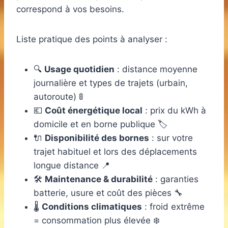
correspond à vos besoins.
Liste pratique des points à analyser :
🔍
Usage quotidien
: distance moyenne
journalière et types de trajets (urbain,
autoroute) 🚦
💶
Coût énergétique local
: prix du kWh à
domicile et en borne publique 🏷️
🔌
Disponibilité des bornes
: sur votre
trajet habituel et lors des déplacements
longue distance 📍
🛠️
Maintenance & durabilité
: garanties
batterie, usure et coût des pièces 🔧
🌡️
Conditions climatiques
: froid extrême
= consommation plus élevée ❄️