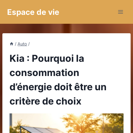
Aller
Espace de vie
au
contenu
/
Auto
/
Kia : Pourquoi la
consommation
d’énergie doit être un
critère de choix