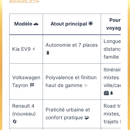
astuces 4×4
.
Pour qu
Modèle 🚗
Atout principal 🌟
voyage ? 
Longue
Autonomie et 7 places
Kia EV9 ⚡
distance e
🔋
famille 🛣️
Itinéraires
Volkswagen
Polyvalence et finition
mixtes
Tayron 🏁
haut de gamme ✨
ville/camp
🏙️🌲
Renault 4
Road trips
Praticité urbaine et
(nouveau)
mixtes, cou
confort pratique 🧩
🔄
trajets 🚦