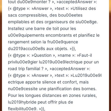
tout du00e9monter ? », »acceptedAnswer »:
{« @type »: »Answer », »text »: »Utilisez des
sacs compressibles, des bou00eetes
empilables et des organiseurs de siu00e8ge.
Installez une barre de toit pour les
u00e9quipements encombrants et planifiez le
rangement selon la fru00e9quence
du2019accu00e8s aux objets. »}},
{« @type »: »Question », »name »: »Faut-il
privilu00e9gier lu2019u00e9lectrique pour un
road trip familial ? », »acceptedAnswer »:
{« @type »: »Answer », »text »: »Lu2019u00e9l
ectrique apporte silence et confort, mais
nu00e9cessite une planification des bornes.
Pour les longues distances en zones rurales,
lu2019hybride peut offrir plus de
flexibilitu00e9. »}},