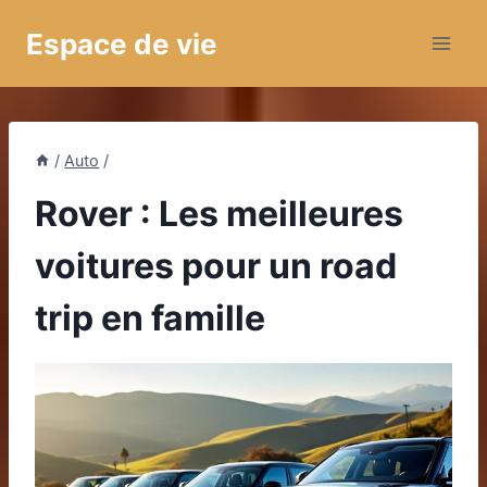
Aller
Espace de vie
au
contenu
/
Auto
/
Rover : Les meilleures
voitures pour un road
trip en famille