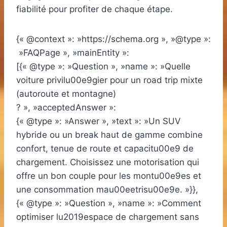
fiabilité pour profiter de chaque étape.
{« @context »: »https://schema.org », »@type »:
»FAQPage », »mainEntity »:
[{« @type »: »Question », »name »: »Quelle
voiture privilu00e9gier pour un road trip mixte
(autoroute et montagne)
? », »acceptedAnswer »:
{« @type »: »Answer », »text »: »Un SUV
hybride ou un break haut de gamme combine
confort, tenue de route et capacitu00e9 de
chargement. Choisissez une motorisation qui
offre un bon couple pour les montu00e9es et
une consommation mau00eetrisu00e9e. »}},
{« @type »: »Question », »name »: »Comment
optimiser lu2019espace de chargement sans