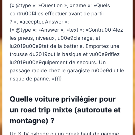
{« @type »: »Question », »name »: »Quels
contru00f4les effectuer avant de partir
? », »acceptedAnswer »:
{« @type »: »Answer », »text »: »Contru00f4lez
les pneus, niveaux, u00e9clairage, et
lu2019u00e9tat de la batterie. Emportez une
trousse du2019outils basique et vu00e9rifiez
lu2019u00e9quipement de secours. Un
passage rapide chez le garagiste ru00e9duit le
risque de panne. »}}]}
Quelle voiture privilégier pour
un road trip mixte (autoroute et
montagne) ?
Un SUV hybride ou un break haut de gamme