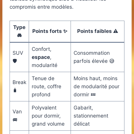
compromis entre modèles.
Type
Points forts ✨
Points faibles ⚠️
🚘
Confort,
SUV
Consommation
espace
,
🛡️
parfois élevée 😅
modularité
Tenue de
Moins haut, moins
Break
route, coffre
de modularité pour
🧳
profond
dormir 💤
Polyvalent
Gabarit,
Van
pour dormir,
stationnement
🚐
grand volume
délicat